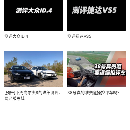
测评大众ID.4
测评捷达VS5
[预告]下周高尔夫8的详细测评、
38号真的唯赛道操控评车吗？
两厢版思域