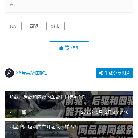
者。
suv
四驱
城市
赞
(55)
38号美系性能控
生成分享图片
前驱、后驱和四驱的车能开出差别吗？
« 上一篇
2020年5月12日 am9:48
同品牌同级别的车开起来一样吗？