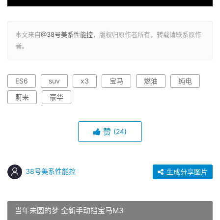
本文来自
@38号美系性能控
，版权归原作者所有，转载请联系原作
者。
ES6
suv
x3
宝马
燃油
纯电
蔚来
豪华
赞
(24)
38号美系性能控
生成分享图片
当年未圆的梦 全新手动挡宝马M3