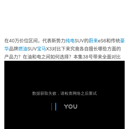
在40万价位区间，代表新势力
纯电
SUV的
蔚来
eS6和传统
豪
华
品牌
燃油
SUV
宝马
X3对比下来究竟各自擅长哪些方面的
产品力？在油和电之间如何选择？本集38号带来全面对比