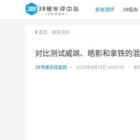
新车测评
38侃车
首页
新车测评
对比测试威飒、皓影和拿铁的混
38号美系性能控
•
2022年4月12日 am10:31
•
新