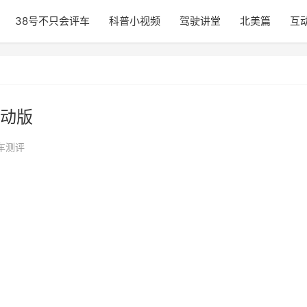
38号不只会评车
科普小视频
驾驶讲堂
北美篇
互
动版
车测评