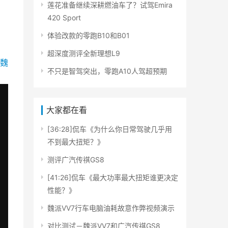
莲花准备继续深耕燃油车了？试驾Emira
420 Sport
体验改款的零跑B10和B01
超深度测评全新理想L9
魏
不只是智驾突出，零跑A10人驾超预期
大家都在看
[36:28]侃车《为什么你日常驾驶几乎用
不到最大扭矩？》
测评广汽传祺GS8
[41:26]侃车《最大功率最大扭矩谁更决定
性能？》
魏派VV7行车电脑油耗故意作弊视频演示
对比测试－魏派VV7和广汽传祺GS8