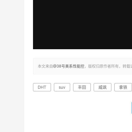
本文来自
@38号美系性能控
，版权归原作者所有，转载
DHT
suv
丰田
威飒
拿铁