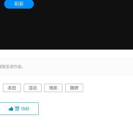
请联系原作者。
本田
混动
皓影
魏牌
赞
(56)