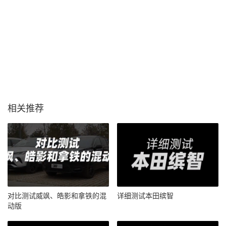
相关推荐
对比测试威飒、皓影和拿铁的混
详细测试本田缤智
动版