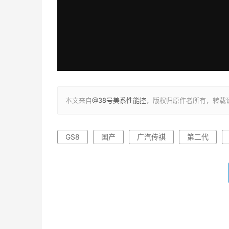
本文来自
@38号美系性能控
，版权归原作者所有，转载
GS8
国产
广汽传祺
第二代