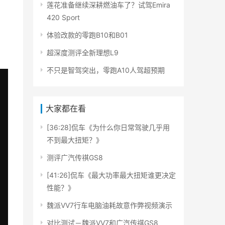
莲花准备继续深耕燃油车了？试驾Emira
420 Sport
体验改款的零跑B10和B01
超深度测评全新理想L9
不只是智驾突出，零跑A10人驾超预期
大家都在看
[36:28]侃车《为什么你日常驾驶几乎用
不到最大扭矩？》
测评广汽传祺GS8
[41:26]侃车《最大功率最大扭矩谁更决定
性能？》
魏派VV7行车电脑油耗故意作弊视频演示
对比测试－魏派VV7和广汽传祺GS8