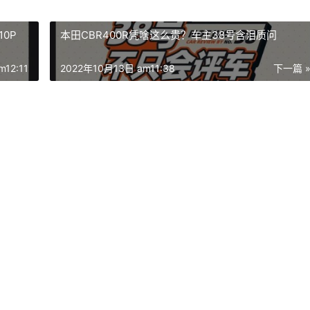
0P
本田CBR400R凭啥这么贵？车主38号含泪质问
12:11
2022年10月13日 am11:38
下一篇 