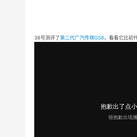
38号测评了
第二代
广汽传祺
GS8
，看看它比初