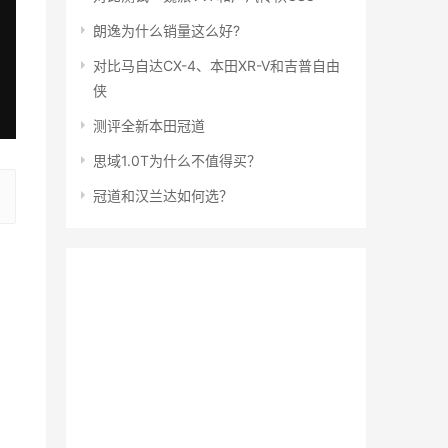
朗逸为什么销量这么好?
对比马自达CX-4、本田XR-V和吉普自由
侠
测评全新本田冠道
思域1.0T为什么不值得买？
冠道和汉兰达如何选？