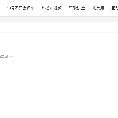
38号不只会评车
科普小视频
驾驶讲堂
北美篇
互
新车测评