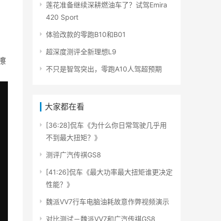
莲花准备继续深耕燃油车了？试驾Emira
420 Sport
体验改款的零跑B10和B01
超深度测评全新理想L9
擦
不只是智驾突出，零跑A10人驾超预期
大家都在看
[36:28]侃车《为什么你日常驾驶几乎用
不到最大扭矩？》
测评广汽传祺GS8
[41:26]侃车《最大功率最大扭矩谁更决定
性能？》
魏派VV7行车电脑油耗故意作弊视频演示
对比测试－魏派VV7和广汽传祺GS8