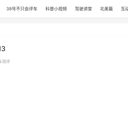
38号不只会评车
科普小视频
驾驶讲堂
北美篇
互
3
车测评