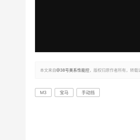
本文来自
@38号美系性能控
，版权归原作者所有，转载
M3
宝马
手动挡