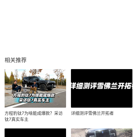
相关推荐
方程豹钛7为啥能成爆款？采访
详细测评雪佛兰开拓者
钛7真实车主