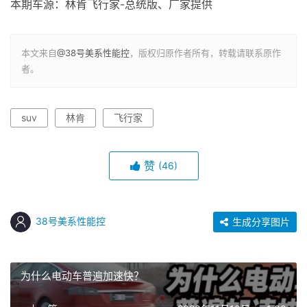
本期车源：林肯飞行家-总统版、厂家提供
本文来自
@38号美系性能控
，版权归原作者所有，转载请联系原作
者。
suv
林肯
飞行家
赞
(46)
38号美系性能控
生成分享图片
为什么电动车普遍加速快？