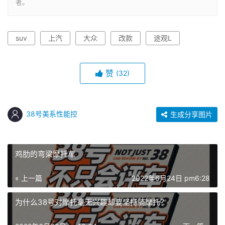
者。
suv
上汽
大众
改款
途观L
赞
(32)
38号美系性能控
生成分享图片
鸡肋的弯梁摩托车
« 上一篇
2022年6月24日 pm6:28
为什么38号对摩托毫无兴趣却要坚持骑摩托？