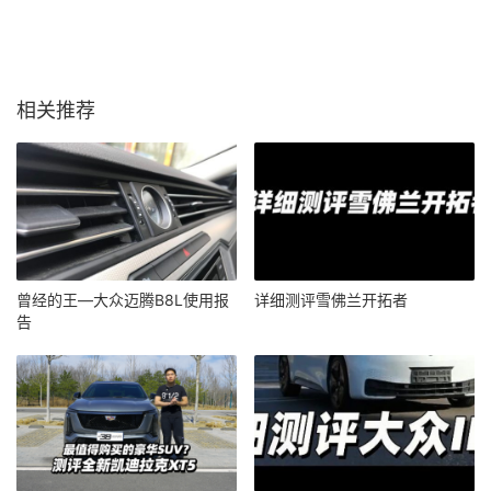
相关推荐
曾经的王—大众迈腾B8L使用报
详细测评雪佛兰开拓者
告