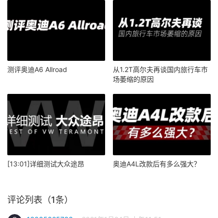
测评奥迪A6 Allroad
从1.2T高尔夫再谈国内旅行车市
场萎缩的原因
[13:01]详细测试大众途昂
奥迪A4L改款后有多么强大？
评论列表（1条）