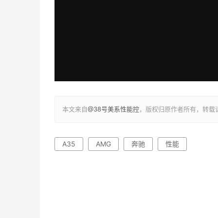
本文来自
@38号美系性能控
，版权归原作者所有，转载
A35
AMG
奔驰
性能