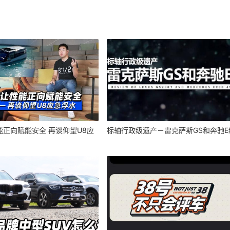
能正向赋能安全 再谈仰望U8应
标轴行政级遗产－雷克萨斯GS和奔驰E