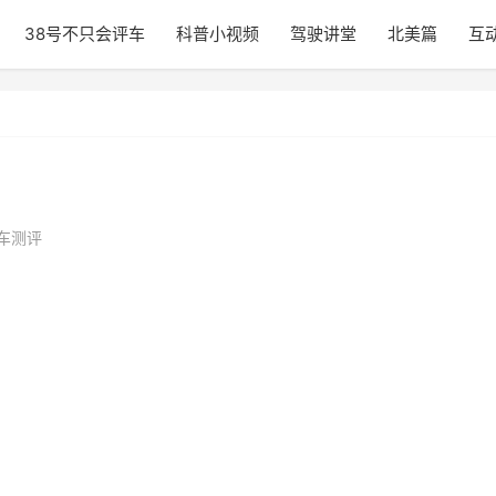
38号不只会评车
科普小视频
驾驶讲堂
北美篇
互
车测评