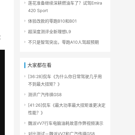
莲花准备继续深耕燃油车了？试驾Emira
420 Sport
体验改款的零跑B10和B01
超深度测评全新理想L9
位
不只是智驾突出，零跑A10人驾超预期
大家都在看
[36:28]侃车《为什么你日常驾驶几乎用
不到最大扭矩？》
测评广汽传祺GS8
[41:26]侃车《最大功率最大扭矩谁更决定
性能？》
魏派VV7行车电脑油耗故意作弊视频演示
对比测试－魏派VV7和广汽传祺GS8