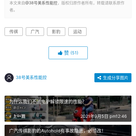
本文来自
@38号美系性能控
，版权归原作者所有，转载请联系原作
者。
传祺
广汽
影豹
运动
赞
(51)
38号美系性能控
生成分享图片
为什么我们不测电驴解锁限速的性能？
« 上一篇
2021年9月5日 pm12:46
广汽传祺影豹的Autohold有事故隐患，必须改！