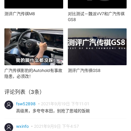
测评广汽传祺M8
对比测试－魏派VV7和广汽传祺
GS8
广汽传祺影豹的Autohold有事故
测评广汽传祺GS8
隐患，必须改！
评论列表（3条）
fsw52898
2021年9月19日 下午11:01
高级黑，多夸夸本田，别抢了思域的饭碗
wxinfo
2021年9月9日 下午4:57