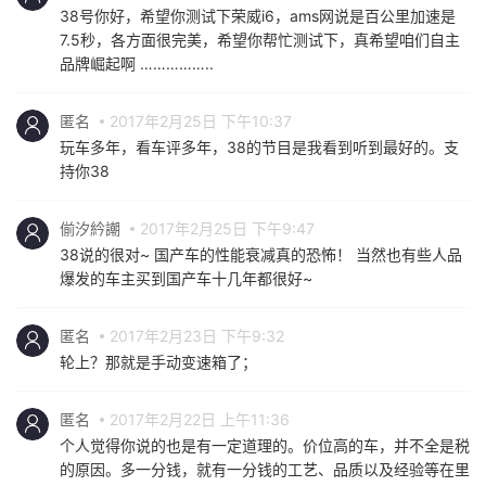
38号你好，希望你测试下荣威i6，ams网说是百公里加速是
7.5秒，各方面很完美，希望你帮忙测试下，真希望咱们自主
品牌崛起啊 ……………..
匿名
2017年2月25日 下午10:37
玩车多年，看车评多年，38的节目是我看到听到最好的。支
持你38
偂汐紟謿
2017年2月25日 下午9:47
38说的很对~ 国产车的性能衰减真的恐怖！ 当然也有些人品
爆发的车主买到国产车十几年都很好~
匿名
2017年2月23日 下午9:32
轮上？那就是手动变速箱了；
匿名
2017年2月22日 上午11:36
个人觉得你说的也是有一定道理的。价位高的车，并不全是税
的原因。多一分钱，就有一分钱的工艺、品质以及经验等在里