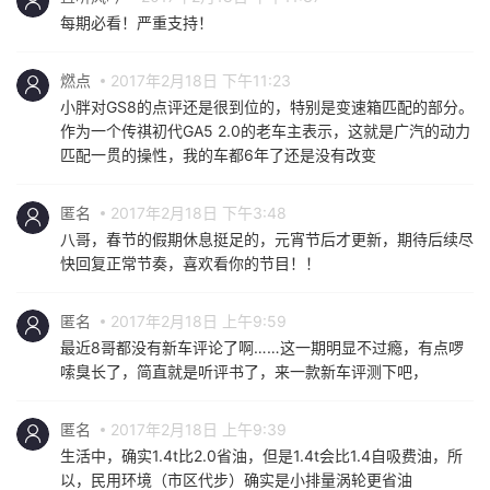
每期必看！严重支持！
燃点
2017年2月18日 下午11:23
小胖对GS8的点评还是很到位的，特别是变速箱匹配的部分。
作为一个传祺初代GA5 2.0的老车主表示，这就是广汽的动力
匹配一贯的操性，我的车都6年了还是没有改变
匿名
2017年2月18日 下午3:48
八哥，春节的假期休息挺足的，元宵节后才更新，期待后续尽
快回复正常节奏，喜欢看你的节目！！
匿名
2017年2月18日 上午9:59
最近8哥都没有新车评论了啊……这一期明显不过瘾，有点啰
嗦臭长了，简直就是听评书了，来一款新车评测下吧，
匿名
2017年2月18日 上午9:39
生活中，确实1.4t比2.0省油，但是1.4t会比1.4自吸费油，所
以，民用环境（市区代步）确实是小排量涡轮更省油