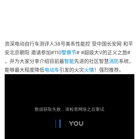
资深电动自行车测评人38号美系性能控 受中国长安网 和平
安北京朝阳 邀请参加#110
警察节
# #超级大V的正义之旅#
，并为大家分享介绍目前最
智能
先进的社区智慧
消防
系统，
能够最大程度降低
电动车
引发的火灾
火情
！强烈推荐。