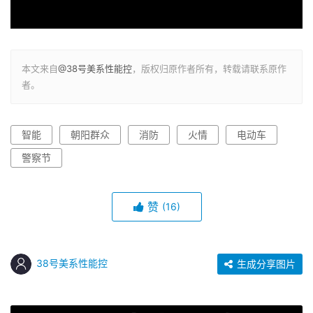
本文来自
@38号美系性能控
，版权归原作者所有，转载请联系原作
者。
智能
朝阳群众
消防
火情
电动车
警察节
赞
(16)
38号美系性能控
生成分享图片