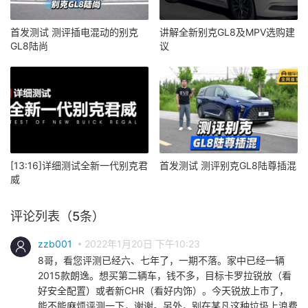
首发测试 测评插电混动的别克
讲解全新别克GL8及MPV选购建
GL8陆尚
议
[13:16]详细测试全新一代别克君
首发测试 测评别克GL8陆尊插混
威
评论列表（5条）
zzb001
2022年1月20日 下午10:23
8哥，看您评测已经六、七年了，一期不落。家中已经一辆
2015款朗逸。想买第二辆车，钱不多，目标卡罗拉锐放（看
好安全配置）或者新CHR（看好内饰）。今天锐放上市了，
能不能麻烦评测一下，谢谢。另外，别在某凡这种垃圾上浪费