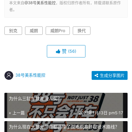
本文来自
@38号美系性能控
，版权归原作者所有，转载请联系原作
者。
别克
威朗
威朗Pro
换代
赞
(56)
38号美系性能控
生成分享图片
为什么三缸车就是没人买？
« 上一篇
2022年1月13日 pm5:17
为什么现在大部分厂商都选择了双电机串并联技术路线？