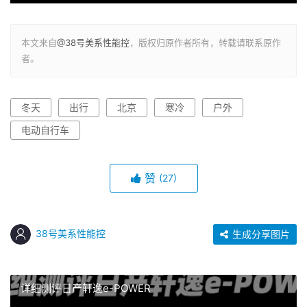
本文来自
@38号美系性能控
，版权归原作者所有，转载请联系原作
者。
冬天
出行
北京
寒冷
户外
电动自行车
赞
(27)
38号美系性能控
生成分享图片
详细测评日产轩逸e-POWER