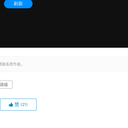
请联系原作者。
政级
赞
(21)