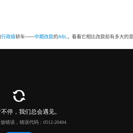
的
行政级
轿车——
中期改款
的
A6L
，看看它相比改款前有多大的