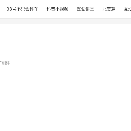
38号不只会评车
科普小视频
驾驶讲堂
北美篇
互
车测评