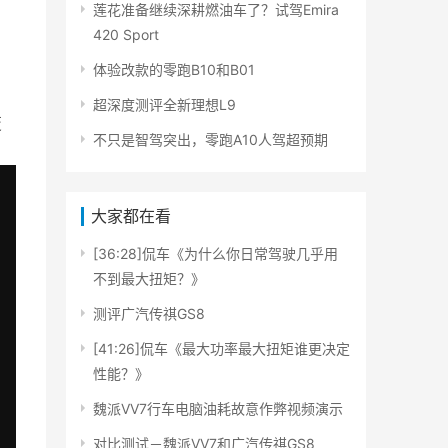
莲花准备继续深耕燃油车了？试驾Emira
420 Sport
体验改款的零跑B10和B01
超深度测评全新理想L9
变
不只是智驾突出，零跑A10人驾超预期
大家都在看
[36:28]侃车《为什么你日常驾驶几乎用
不到最大扭矩？》
测评广汽传祺GS8
[41:26]侃车《最大功率最大扭矩谁更决定
性能？》
魏派VV7行车电脑油耗故意作弊视频演示
对比测试－魏派VV7和广汽传祺GS8