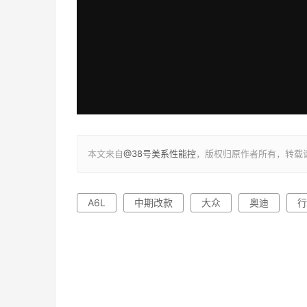
本文来自
@38号美系性能控
，版权归原作者所有，转载
A6L
中期改款
大众
奥迪
行