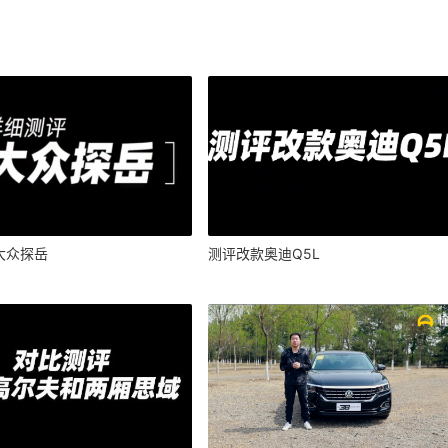
大众探岳
测评改款奥迪Q5L