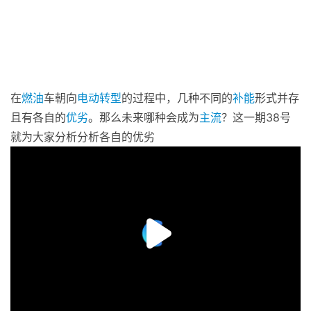
在
燃油
车朝向
电动
转型
的过程中，几种不同的
补能
形式并存
且有各自的
优劣
。那么未来哪种会成为
主流
？这一期38号
就为大家分析分析各自的优劣