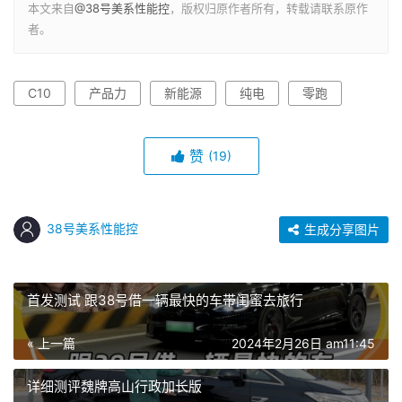
本文来自
@38号美系性能控
，版权归原作者所有，转载请联系原作
者。
C10
产品力
新能源
纯电
零跑
赞
(19)
38号美系性能控
生成分享图片
首发测试 跟38号借一辆最快的车带闺蜜去旅行
« 上一篇
2024年2月26日 am11:45
详细测评魏牌高山行政加长版