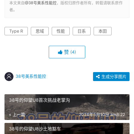
本文来自
@38号美系性能控
，版权归原作者所有，转载请联系原作
者。
Type R
思域
性能
日系
本田
赞
(4)
38号美系性能控
生成分享图片
38号的仰望U8首次挑战老掌沟
« 上一篇
2024年5月10日 am8:22
38号的仰望U8沙土地豁车