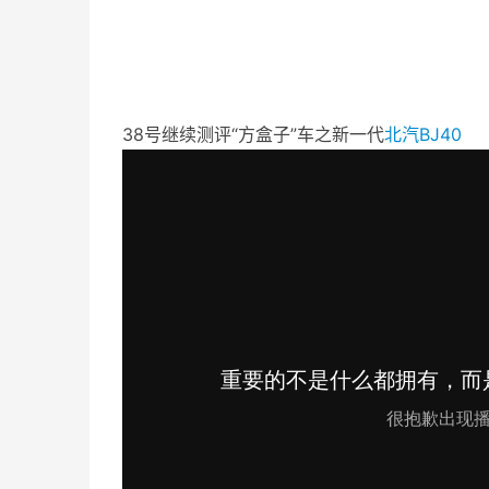
38号继续测评“方盒子”车之新一代
北汽
BJ40