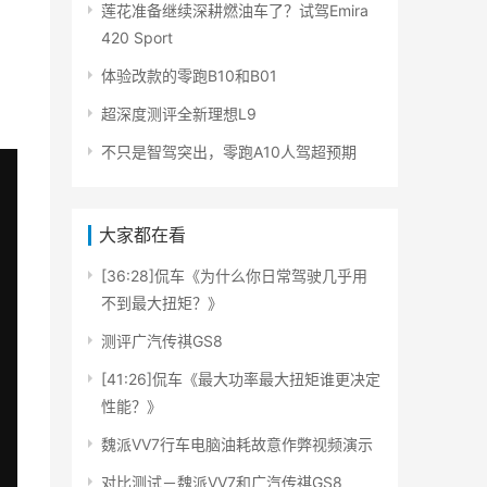
莲花准备继续深耕燃油车了？试驾Emira
420 Sport
体验改款的零跑B10和B01
超深度测评全新理想L9
不只是智驾突出，零跑A10人驾超预期
大家都在看
[36:28]侃车《为什么你日常驾驶几乎用
不到最大扭矩？》
测评广汽传祺GS8
[41:26]侃车《最大功率最大扭矩谁更决定
性能？》
魏派VV7行车电脑油耗故意作弊视频演示
对比测试－魏派VV7和广汽传祺GS8