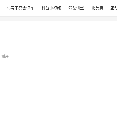
38号不只会评车
科普小视频
驾驶讲堂
北美篇
互
车测评