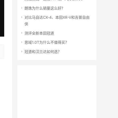
朗逸为什么销量这么好?
对比马自达CX-4、本田XR-V和吉普自由
侠
测评全新本田冠道
思域1.0T为什么不值得买？
冠道和汉兰达如何选？