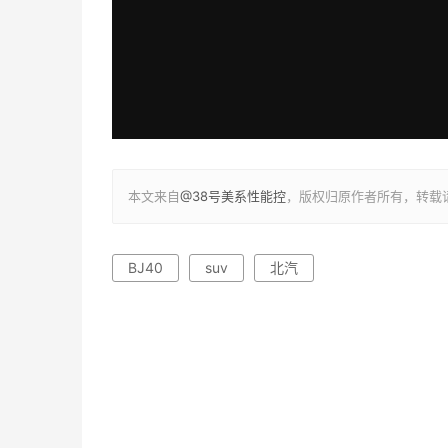
本文来自
@38号美系性能控
，版权归原作者所有，转载
BJ40
suv
北汽