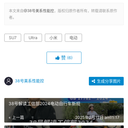
本文来自
@38号美系性能控
，版权归原作者所有，转载请联系原作
者。
SU7
Ultra
小米
电动
赞
(6)
38号美系性能控
生成分享图片
38号解读工信部2024电动自行车新规
« 上一篇
2025年2月12日 am11:17