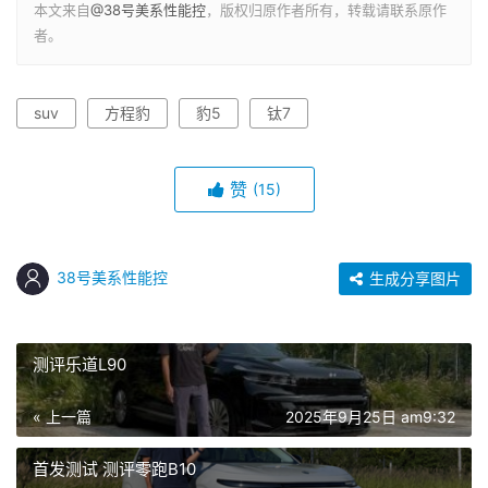
本文来自
@38号美系性能控
，版权归原作者所有，转载请联系原作
者。
suv
方程豹
豹5
钛7
赞
(15)
38号美系性能控
生成分享图片
测评乐道L90
« 上一篇
2025年9月25日 am9:32
首发测试 测评零跑B10