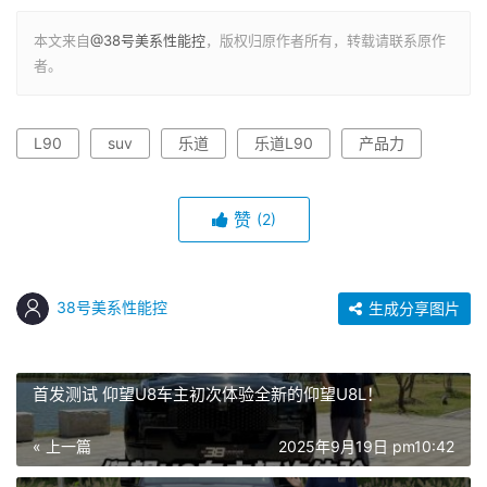
本文来自
@38号美系性能控
，版权归原作者所有，转载请联系原作
者。
L90
suv
乐道
乐道L90
产品力
赞
(2)
38号美系性能控
生成分享图片
首发测试 仰望U8车主初次体验全新的仰望U8L！
« 上一篇
2025年9月19日 pm10:42