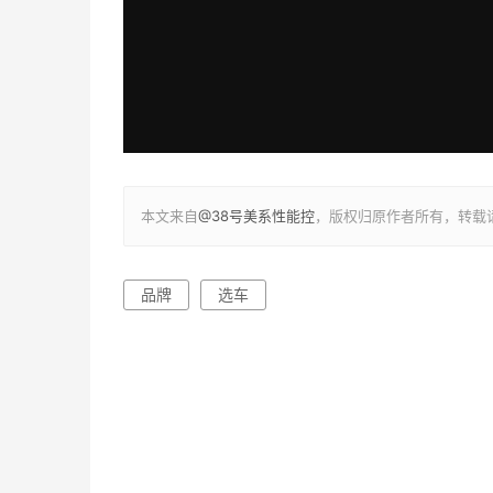
本文来自
@38号美系性能控
，版权归原作者所有，转载
品牌
选车