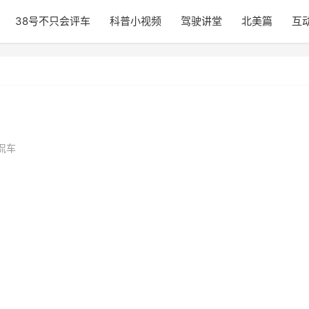
38号不只会评车
科普小视频
驾驶讲堂
北美篇
互
侃车