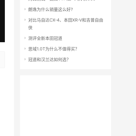
朗逸为什么销量这么好?
对比马自达CX-4、本田XR-V和吉普自由
侠
测评全新本田冠道
思域1.0T为什么不值得买？
冠道和汉兰达如何选？