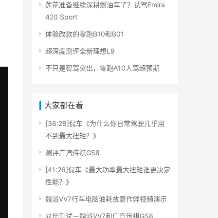
莲花准备继续深耕燃油车了？试驾Emira
420 Sport
体验改款的零跑B10和B01
超深度测评全新理想L9
不只是智驾突出，零跑A10人驾超预期
大家都在看
[36:28]侃车《为什么你日常驾驶几乎用
不到最大扭矩？》
测评广汽传祺GS8
[41:26]侃车《最大功率最大扭矩谁更决定
性能？》
魏派VV7行车电脑油耗故意作弊视频演示
对比测试－魏派VV7和广汽传祺GS8