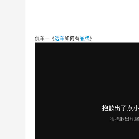
侃车一《
选车
如何看
品牌
》