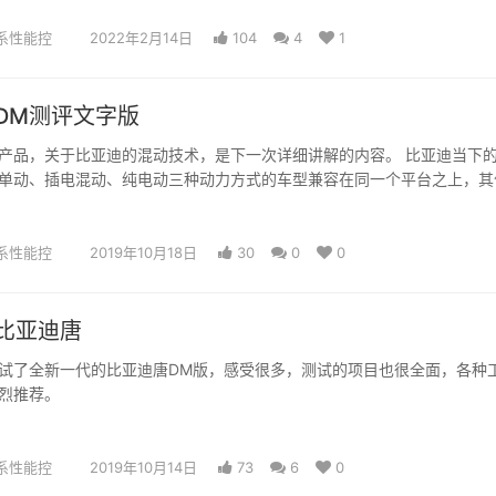
系性能控
2022年2月14日
104
4
1
DM测评文字版
产品，关于比亚迪的混动技术，是下一次详细讲解的内容。 比亚迪当下
单动、插电混动、纯电动三种动力方式的车型兼容在同一个平台之上，其
研发成…
系性能控
2019年10月18日
30
0
0
比亚迪唐
试了全新一代的比亚迪唐DM版，感受很多，测试的项目也很全面，各种
烈推荐。
系性能控
2019年10月14日
73
6
0