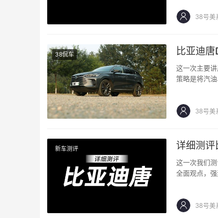
38号美
比亚迪唐
38侃车
这一次主要讲
策略是将汽油
是总体较低的
38号美
详细测评
新车测评
这一次我们测
全面观点，强
38号美