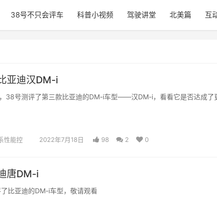
38号不只会评车
科普小视频
驾驶讲堂
北美篇
互
亚迪汉DM-i
，38号测评了第三款比亚迪的DM-i车型——汉DM-i，看看它是否达成了
系性能控
2022年7月18日
98
2
0
唐DM-i
评了比亚迪的DM-i车型，敬请观看