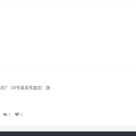
​
的？ 38号美系性能控：唐
1
0