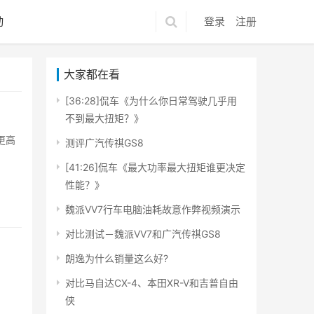
动
登录
注册
大家都在看
[36:28]侃车《为什么你日常驾驶几乎用
不到最大扭矩？》
更高
测评广汽传祺GS8
[41:26]侃车《最大功率最大扭矩谁更决定
性能？》
魏派VV7行车电脑油耗故意作弊视频演示
对比测试－魏派VV7和广汽传祺GS8
朗逸为什么销量这么好?
对比马自达CX-4、本田XR-V和吉普自由
侠