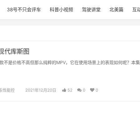
38号不只会评车
科普小视频
驾驶讲堂
北美篇
互
现代库斯图
款不是价格不高但那么纯粹的MPV，它在使用场景上的表现如何呢？本
系性能控
2021年12月20日
52
0
0