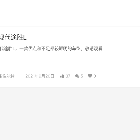
现代途胜L
代途胜L，一款优点和不足都较鲜明的车型。敬请观看
系性能控
2021年9月20日
37
5
0