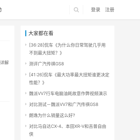
动
登录
注册
大家都在看
[36:28]侃车《为什么你日常驾驶几乎用
不到最大扭矩？》
集详解
测评广汽传祺GS8
[41:26]侃车《最大功率最大扭矩谁更决定
性能？》
魏派VV7行车电脑油耗故意作弊视频演示
对比测试－魏派VV7和广汽传祺GS8
朗逸为什么销量这么好?
对比马自达CX-4、本田XR-V和吉普自由
侠