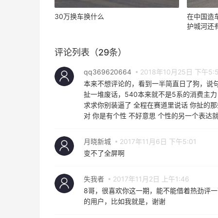
30万换车换什么
在中国造
护城河还
评论列表（29条）
qq369620664
2018年10月25日 下午5:
本来不想评论的，看到一半简直日了狗，说句
扯一堆废话，540本来就不是5系的消费主力
求求你别装逼了 全程在赛道里说话 你扯的
对 你是有个性 不好意思 个性的另一个表达
月晓新城
2017年11月6日 下午5:01
变不了全屏啊
失我者
2017年11月2日 上午1:46
8哥，很喜欢你这一期，能不能借着热劲评一下
的用户，比如我就是，谢谢