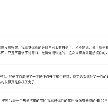
款车没有兴趣，我感觉你真的是对自己太有自信了，还不能说，说了就是
车评，只是不喜欢不对胃口，觉得你挺装逼的，这次来留言就是想喷你的
目很好。我便在百度搜了一下随便点开了这个视频。说实话看到他第一面的
马的长得真是像极了鬼子艹！
免被黑 我是一个热爱汽车的市民 我看过你们的车评 好像有长城的H8 和