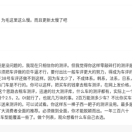
，为毛这里这么慢。而且更新太慢了吧
量是没问题的，我现在只相信你的测评。但我觉得你这样零敲碎打的测评
必须把车评做的巨牛逼才行，要付出比一般车评更大的努力，得成为车评
在38号车评还做不到这样。因为车太少了，不成体系。韩系，法系，日系
热门车是不行的。你可以这样，把买车的钱拿去租车测评，在网上发价格
这个思路去租车测评，迅速的壮大测评库，什么车的测评都有，实际上一
个2.5，2。0t就行了，也就几万块的事。2百万能测多少车？不比你买车
车送来测评的。可以试试看。你这样东一棒子西一耙子的测评没用。最多
广大消费者全面的推荐。必须做到全面，你才能脱颖而出。一年三百六十
的车型能覆盖一些了。做个列表，观众想看什么车自己去选。