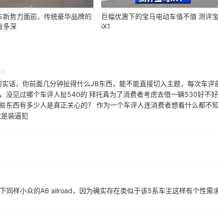
车新势力面前，传统豪华品牌的
巨幅优惠下的宝马电动车值不值 测评
有多深
iX1
50
实话，你前面几分钟扯得什么JB东西，能不能直接切入主题，每次车评
，没见过哪个车评人扯540的 拜托真为了消费者考虑去借一辆530好不好
那些东西有多少人是真正关心的？ 作为一个车评人连消费者想看什么都不
就是装逼犯
同样小众的A6 allroad，因为确实存在类似于该5系车主这样有个性需