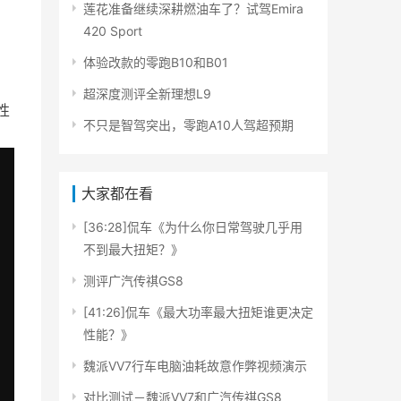
莲花准备继续深耕燃油车了？试驾Emira
420 Sport
体验改款的零跑B10和B01
超深度测评全新理想L9
性
不只是智驾突出，零跑A10人驾超预期
大家都在看
[36:28]侃车《为什么你日常驾驶几乎用
不到最大扭矩？》
测评广汽传祺GS8
[41:26]侃车《最大功率最大扭矩谁更决定
性能？》
魏派VV7行车电脑油耗故意作弊视频演示
对比测试－魏派VV7和广汽传祺GS8