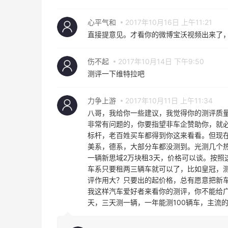
心平气和
2017年10月16日 上午11:21
直接提意见。才看你的微博宝沃视频出来了
伤不起
2017年10月14日 下午9:50
测评一下维特拉吧
力争上游
2017年10月11日 上午11:34
八哥，我给你一些建议，我觉得你的测评质
非常有问题的，你要指望非车企赞助你，就
标杆，老百姓买车都得到你这来看看。但现
美系，德系，大部分车都没测到。光测几个
一辆新思域2万块租3天，价格可以谈。按照
车系只要租两三辆车就可以了，比如皇冠，测
评作用大？只要出的起价格，总有愿意把新
我这样汽车爱好者来看你的测评，你不能给
天，三天测一辆，一年能测100辆车，主流