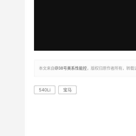
本文来自
@38号美系性能控
，版权归原作者所有，转载
540Li
宝马