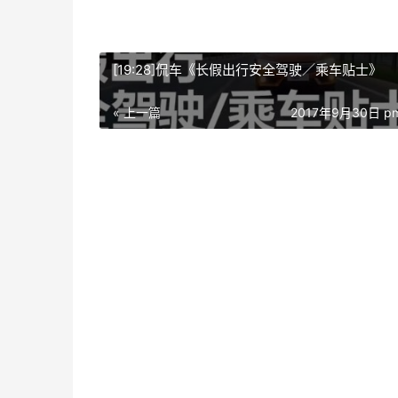
[19:28]侃车《长假出行安全驾驶／乘车贴士》
« 上一篇
2017年9月30日 pm