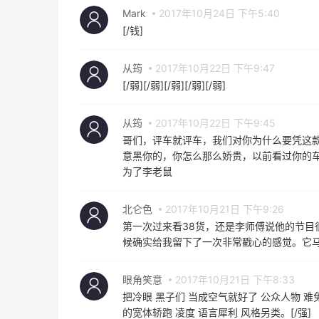
Mark
2017年10月24日 下午5:40
[/钱]
从筠
2017年10月22日 下午9:47
[/弱][/弱][/弱][/弱][/弱]
从筠
2017年10月22日 下午9:45
哥们，评车就评车，我们对你为什么要凭这
意黑你的，你怎么那么娇贵，以前看过你的
为了李老鼠
北仑色
2017年10月21日 下午9:26
第一次过来看38货，还是李师傅说他的节
候确实给我留下了一次非常戳心的感觉。它
眼角笑意
2017年10月21日 下午8:33
把冷眼 黑子们 当成空气就好了 公众人物 难
的宽体轿跑 凌度 语言犀利 风格另类。[/强]