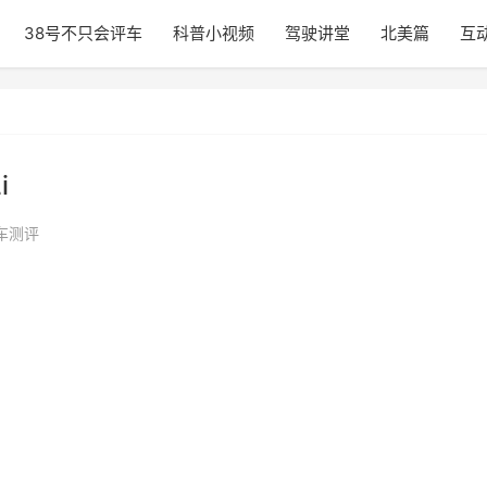
38号不只会评车
科普小视频
驾驶讲堂
北美篇
互
i
车测评