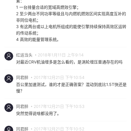
素：
1 一台排量合适的宽域高燃效引擎；
2 至少两台不同功率等级且与内燃机燃效区间实现高度互补的
非同位电机；
3 有这两台或以上电机所组成的能使引擎持续保持高效区运转
的传动系统；
4 高效的能量管理系统。
红运当头
2018年1月11日 上午9:14
对最近CRV机油增多是怎么看的，是涡轮增压普通存在的吗
同君醉
2017年12月21日 下午10:54
百公里加速测试，谁的才是正确答案？混动到底比1.5T快还是
慢？
同君醉
2017年12月21日 下午10:53
突然觉得说啥都没用了。
同君醉
2017年12月21日 下午10:52