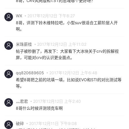
8哥，CRV风尚版和1.5T的思域哪个更好呀？
WX
2017年12月12日 下午8:27
8哥，评测下铃木维特拉吧，小型suv很适合工薪阶层人开
啊。
米珠薪桂
2017年12月12日 上午11:02
帖子被秒删了，再发下：大家看下大冰块关于crv的拆解视
屏，可能对crv的认识更全面点。
qq820689605
2017年12月12日 上午6:48
希望8哥把之前的坑填一填，比如说EVO和STI的对比测试等
等。
灬君君
2017年12月12日 上午2:40
8哥什么时候评测领克车啊
破碎
2017年12月11日 下午9:08