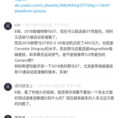
wb.youku.com/v_show/id_XMzA5Nzg1OTIzNg==.html?
sharefrom=iphone
xitii
2017年12月21日 下午9:57
8哥，2018款福特野马GT，现在可以既选装GT性能包，同时
又选装10速自动变速箱了。
而且2018款野马GT的5.0 V8发动机达到了460马力，也就是
Corvette Stingray的水平，而且野马还能选装MagneRide电
磁悬挂，和多模式运动排气，是不是很像带1LE性能包的
Camaro啊？
特别希望你能评测一下2018款的野马GT，尤其是带电磁悬挂
和10速自动变速箱的版本，多谢！
请叫朕圣上
2017年12月21日 下午7:18
8哥，看了你很久的视频，我觉得评测要不要加一个安全方面
的测试或者说数据比较什么的？现在越来越多的人关注这方面
的问题了。
寒静墨
2017年12月20日 下午7:46