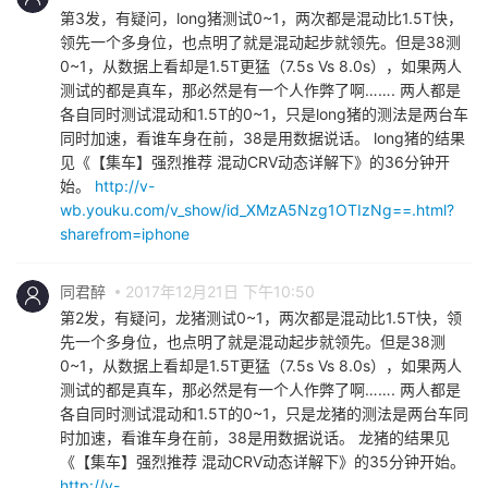
第3发，有疑问，long猪测试0~1，两次都是混动比1.5T快，
领先一个多身位，也点明了就是混动起步就领先。但是38测
0~1，从数据上看却是1.5T更猛（7.5s Vs 8.0s），如果两人
测试的都是真车，那必然是有一个人作弊了啊……. 两人都是
各自同时测试混动和1.5T的0~1，只是long猪的测法是两台车
同时加速，看谁车身在前，38是用数据说话。 long猪的结果
见《【集车】强烈推荐 混动CRV动态详解下》的36分钟开
始。
http://v-
wb.youku.com/v_show/id_XMzA5Nzg1OTIzNg==.html?
sharefrom=iphone
同君醉
2017年12月21日 下午10:50
第2发，有疑问，龙猪测试0~1，两次都是混动比1.5T快，领
先一个多身位，也点明了就是混动起步就领先。但是38测
0~1，从数据上看却是1.5T更猛（7.5s Vs 8.0s），如果两人
测试的都是真车，那必然是有一个人作弊了啊……. 两人都是
各自同时测试混动和1.5T的0~1，只是龙猪的测法是两台车同
时加速，看谁车身在前，38是用数据说话。 龙猪的结果见
《【集车】强烈推荐 混动CRV动态详解下》的35分钟开始。
http://v-