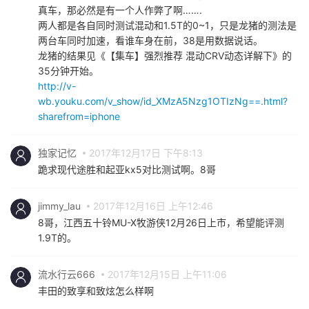
真车，那必然是有一个人作弊了啊…….
两人都是各自同时测试混动和1.5T的0~1，只是龙猪的测法是
两台车同时加速，看谁车身在前，38是用数据说话。
龙猪的结果见《【集车】强烈推荐 混动CRV动态详解下》的
35分钟开始。
http://v-
wb.youku.com/v_show/id_XMzA5Nzg1OTIzNg==.html?
sharefrom=iphone
独家记忆
2017年12月17日 下午8:13
跪求现代途胜和起亚kx5对比测试啊。8哥
jimmy_lau
2017年12月16日 上午12:46
8哥，江西五十铃MU-X牧游侠12月26日上市，希望能评测
1.9T的。
流水行云666
2017年12月15日 上午11:06
丰田的致享和致炫怎么样啊