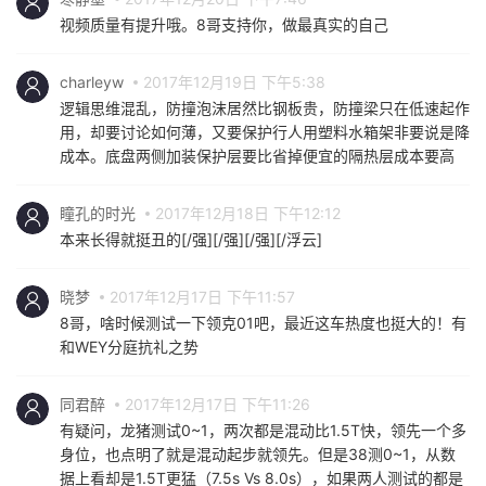
视频质量有提升哦。8哥支持你，做最真实的自己
charleyw
2017年12月19日 下午5:38
逻辑思维混乱，防撞泡沫居然比钢板贵，防撞梁只在低速起作
用，却要讨论如何薄，又要保护行人用塑料水箱架非要说是降
成本。底盘两侧加装保护层要比省掉便宜的隔热层成本要高
瞳孔的时光
2017年12月18日 下午12:12
本来长得就挺丑的[/强][/强][/强][/浮云]
晓梦
2017年12月17日 下午11:57
8哥，啥时候测试一下领克01吧，最近这车热度也挺大的！有
和WEY分庭抗礼之势
同君醉
2017年12月17日 下午11:26
有疑问，龙猪测试0~1，两次都是混动比1.5T快，领先一个多
身位，也点明了就是混动起步就领先。但是38测0~1，从数
据上看却是1.5T更猛（7.5s Vs 8.0s），如果两人测试的都是