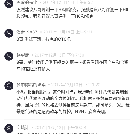
冰冷的指尖
2017年12月14日 上午9:52
强烈建议八哥评测一下H6和领克，强烈建议八哥评测一下H6
和领克，强烈建议八哥评测一下H6和领克
漫步1988Z
2017年12月14日 上午9:21
8哥 测试下凯迪拉克的CT6吧
路望断
2017年12月13日 下午7:30
8哥，啥时候能评测下领克01啊~~~想看看现在国产车和合资
车的差距还有多大
梦中你给的温柔
2017年12月13日 下午1:20
小8。相当佩服你。这个时间点，我想听你测评八代凯美瑞混
动和九代雅阁混动的全方位测评。我相信大多数车友都翘首以
待。因为以你的风格去测评目前这两款车，那可是头一家。我
最感兴趣的是这两款车的操控，NVH，底盘表现。
空城计
2017年12月12日 下午10:54