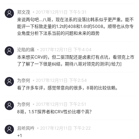
郑文茂
2017年12月11日 下午5:31
来说两句吧…八哥，现在法系的没落比韩系似乎更严重。能不
能评一下标致走量的1.2t的408和1.6t的5008。顺带也从你专
业角度分析下法系当前的问题和未来的趋势
沦陷的痛
2017年12月11日 下午4:04
本来想买CRV的，但二驱顶配还是卤素灯有点坑，看领克上市
了了解了一下很是纠结，期待八哥对领克的测评[/给力]
为奈何
2017年12月11日 下午2:54
看了许多车评，感觉带意向的很多，8哥的比较信赖。
为奈何
2017年12月11日 下午2:51
8哥，1.5T探界者和CRV性价比哪个高？
且听风吟
2017年12月11日 下午2:22
+1