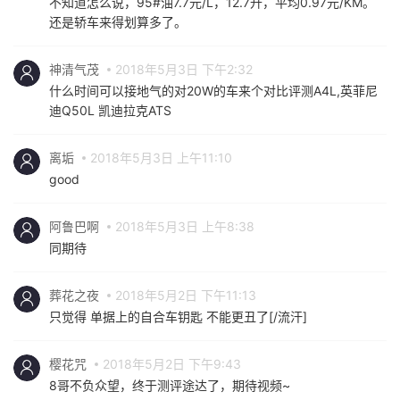
不知道怎么说，95#油7.7元/L，12.7升，平均0.97元/KM。
还是轿车来得划算多了。
神清气茂
2018年5月3日 下午2:32
什么时间可以接地气的对20W的车来个对比评测A4L,英菲尼
迪Q50L 凯迪拉克ATS
离垢
2018年5月3日 上午11:10
good
阿鲁巴啊
2018年5月3日 上午8:38
同期待
葬花之夜
2018年5月2日 下午11:13
只觉得 单据上的自合车钥匙 不能更丑了[/流汗]
樱花咒
2018年5月2日 下午9:43
8哥不负众望，终于测评途达了，期待视频~