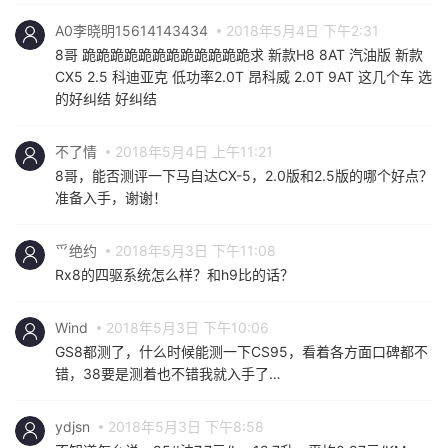
A0李晓明15614143434
2018年5月4日 下午2:31
8哥 跪跪跪跪跪跪跪跪跪跪跪跪求 新款H8 8AT 汽油版 新款
CX5 2.5 科迪亚克 低功率2.0T 昂科威 2.0T 9AT 这几个车 选
的好纠结 好纠结
不了情
2018年5月4日 上午11:21
8哥，能否测评一下马自达CX-5，2.0版和2.5版的哪个好点？
准备入手，谢谢！
爫绝约
2018年5月3日 下午11:08
Rx8的四驱系统怎么样？和h9比的话？
Wind
2018年5月3日 下午10:06
GS8都测了，什么时候能测一下CS95，看着各方面口碑都不
错，38要是测着也不错我就入手了…
ydjsn
2018年5月3日 下午8:58