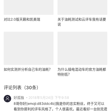
对比2.0版天籁和凯美瑞
关于油耗测试和云评车我有话要
说
如何实测并分析自己车的油耗？
为什么插电混动车的官方油耗都
特别低？
评论列表（30条）
好孤独
2018年5月24日 下午9:58
8哥你好[emoji:d83ddc4b]我是你的忠实粉丝，终于又可以
看到你犀利的评车风格了，个人很喜欢。最近看好一台别克君