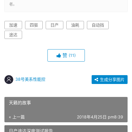
者。
加速
四驱
日产
油耗
自动挡
途达
赞
(11)
38号美系性能控
生成分享图片
天籁的故事
« 上一篇
2018年4月25日 pm8:39
日产途达深度测试报告