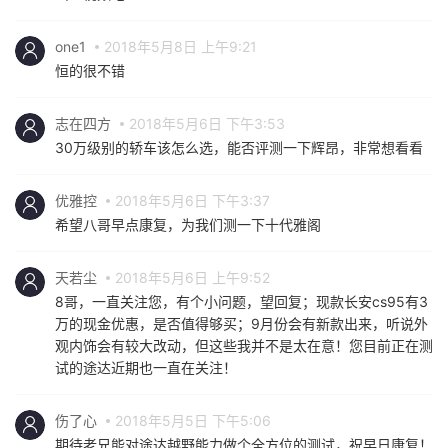
one1
2018年5月8日 上午9:21
恒的很不错
志在四方
2018年5月6日 下午3:53
30万级别的轿车该怎么选，能否评测一下辉昂，非常想看看
优雅控
2018年5月6日 下午3:37
希望八哥早点康复，为我们测一下十代雅阁
天若尘
2018年5月6日 上午9:52
8哥，一直关注您，有个小问题，望回复；现款长安cs95有3
万的现金优惠，是否值得够买；9月份会有新款出来，听说外
观内饰会有较大改动，但这些我并不是太在意！您目前正在测
试的途达近期也一直在关注！
伤了心
2018年5月5日 下午5:06
期待老兄能对途达越野能力做个全方位的测试，祝早日康复！