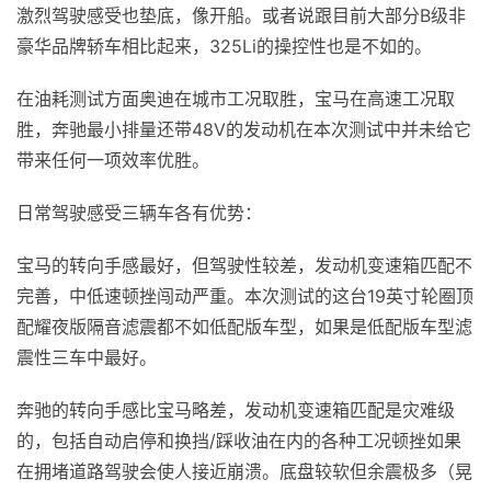
激烈驾驶感受也垫底，像开船。或者说跟目前大部分B级非
豪华品牌轿车相比起来，325Li的操控性也是不如的。
在油耗测试方面奥迪在城市工况取胜，宝马在高速工况取
胜，奔驰最小排量还带48V的发动机在本次测试中并未给它
带来任何一项效率优胜。
日常驾驶感受三辆车各有优势：
宝马的转向手感最好，但驾驶性较差，发动机变速箱匹配不
完善，中低速顿挫闯动严重。本次测试的这台19英寸轮圈顶
配耀夜版隔音滤震都不如低配版车型，如果是低配版车型滤
震性三车中最好。
奔驰的转向手感比宝马略差，发动机变速箱匹配是灾难级
的，包括自动启停和换挡/踩收油在内的各种工况顿挫如果
在拥堵道路驾驶会使人接近崩溃。底盘较软但余震极多（晃