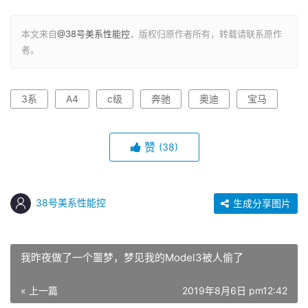
本文来自
@38号美系性能控
，版权归原作者所有，转载请联系原作
者。
3系
A4
c级
奔驰
奥迪
宝马
赞
(38)
38号美系性能控
生成分享图片
我昨夜做了一个噩梦，梦见我的Model3被人偷了
« 上一篇
2019年8月6日 pm12:42