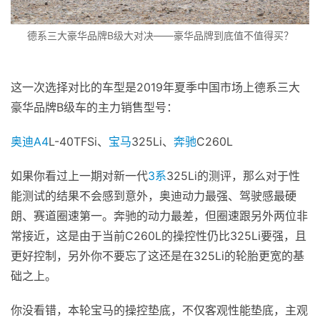
德系三大豪华品牌B级大对决——豪华品牌到底值不值得买？
这一次选择对比的车型是2019年夏季中国市场上德系三大
豪华品牌B级车的主力销售型号：
奥迪
A4
L-40TFSi、
宝马
325Li、
奔驰
C260L
如果你看过上一期对新一代
3系
325Li的测评，那么对于性
能测试的结果不会感到意外，奥迪动力最强、驾驶感最硬
朗、赛道圈速第一。奔驰的动力最差，但圈速跟另外两位非
常接近，这是由于当前C260L的操控性仍比325Li要强，且
更好控制，另外你不要忘了这还是在325Li的轮胎更宽的基
础之上。
你没看错，本轮宝马的操控垫底，不仅客观性能垫底，主观