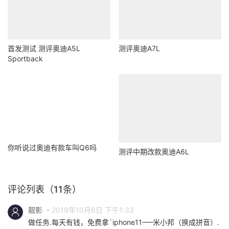
首发测试 测评奥迪A5L
测评奥迪A7L
Sportback
你听说过奥迪有款车叫Q6吗
测评中期改款奥迪A6L
评论列表（11条）
靓影
2019年10月6日 下午1:33
做任务.每天有钱，免费拿`iphone11—–米小邦（换成拼音）.