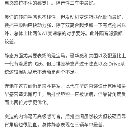
晃悠悠拉不住的感觉）。隔音性三车中最好。
奥迪的转向手感也不线性，但发动机变速箱匹配反而最好，
换挡平顺响应快动力强，除了双离合起步那一下有点拖沓以
外，总体上比两位AT变速箱的对手要好。此外隔音滤震都
较差。
静态方面尤其要表扬的是宝马，豪华感和氛围以及配置比上
一代有着质的飞跃。但后排座椅靠背过于陡直以及iDrive系
统逻辑混乱显示不清晰是两个不足。
奔驰在这方面仍是常胜将军，此代车型的内饰设计氛围和豪
华感营造无懈可击，后排坐垫短一直被诟病，但靠背角度反
而比两位对手更优化。
奥迪的内饰毫无高级感可言，后排空间虽然较大但较硬且靠
背角度也很陡直，总体静态表现在三辆车中最差。