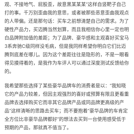
观、不接地气、屁股歪，故意黑某某某”这样自竖靶子自己
打的事。千万别歪曲我的意思，或者被那些恶意歪曲我观点
的人带偏。还是那句话：买车之前想清楚自己的需求。为了
硬性产品力，买迈腾当然划算，而且我相信你心里一定也明
白品牌附加值的差距；为了品牌、豪华感和主观喜好买宝马
3系奔驰C级同样没毛病，但是我同样希望你明白它们比迈
腾到底差在哪儿。因为这个差距往往是隐形的，不是一眼看
得见摸得着的，是我作为车评人可以通过深度测试反馈给你
的。
我希望那些选择了某些豪华品牌车的消费者是以：“我知晓
它的产品力较差，但因主观强烈的喜好或预算有限且更看重
品牌去选择购买它而非其它品牌产品或同品牌更高级的产
品”这样清晰的思路去买车；而不要抱着“豪华品牌的车肯定
全方位比非豪华品牌都好”的想法去买到一台使用感受低于
预期的产品，那就真不值当了。