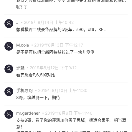
我以为会推荐雅阁呢，哈哈 雅阁不是无敌的吗 雅阁和迈腾比
呢？？
J
2019年8月14日 上午10:42
想看横评二线豪华品牌的c级车，s90，ct6，XFL
M.cola
2019年8月13日 下午12:17
是不是可以吧全新阿特兹拉过了一块儿测测
邪魅
2019年8月12日 下午9:12
看完想看E,6,5的对比
手机导购
2019年8月10日 上午11:30
8哥，缤越测一下，期待
mr.gardener
2019年8月9日 下午11:40
支持8哥，看了你的评测加价买了思域，很适合家用。相当满
意！