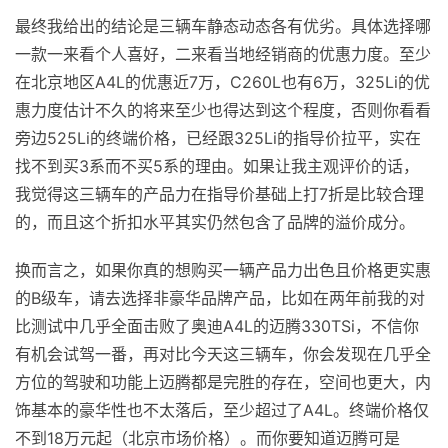
最终我给出的结论是三辆车静态动态各有优劣。具体选择哪
一款一来看个人喜好，二来看当地经销商的优惠力度。至少
在北京地区A4L的优惠近7万，C260L也有6万，325Li的优
惠力度估计不久的将来至少也得达到这个程度，否则你看看
旁边525Li的终端价格，已经跟325Li的指导价拉平，实在
找不到买3系而不买5系的理由。如果让我主观评价的话，
我觉得这三辆车的产品力在指导价基础上打7折是比较合理
的，而且这个折扣水平其实仍然包含了品牌的溢价成分。
换而言之，如果你真的想购买一辆产品力出色且价格更实惠
的B级车，请去选择非豪华品牌产品，比如在两年前我的对
比测试中几乎全面击败了奥迪A4L的迈腾330TSi，不信你
有机会试驾一番，再对比今天这三辆车，你会发现在几乎全
方位的驾驶和功能上迈腾都是完胜的存在，空间也更大，内
饰基本的豪华性也不太落后，至少超过了A4L。终端价格仅
不到18万元起（北京市场价格）。而你要知道迈腾可是