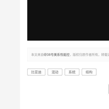
本文来自
@38号美系性能控
，版权归原作者所有，转载
比亚迪
混动
系统
结构