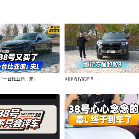
买了一台比亚迪：宋L
测评方程豹豹8