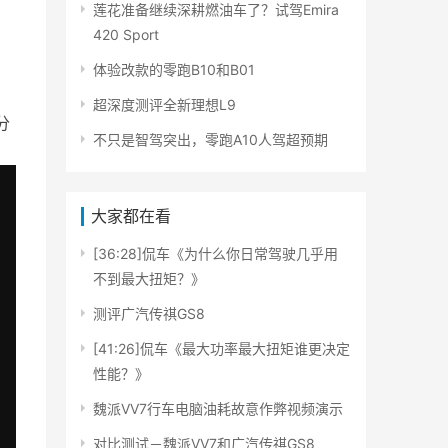
莲花准备继续深耕燃油车了？试驾Emira
420 Sport
体验改款的零跑B10和B01
超深度测评全新理想L9
分
不只是智驾突出，零跑A10人驾超预期
大家都在看
[36:28]侃车《为什么你日常驾驶几乎用
不到最大扭矩？》
测评广汽传祺GS8
[41:26]侃车《最大功率最大扭矩谁更决定
性能？》
魏派VV7行车电脑油耗故意作弊视频演示
对比测试－魏派VV7和广汽传祺GS8