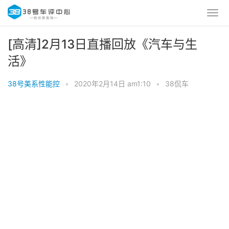
[高清]2月13日直播回放《汽车与生
活》
38号美系性能控
•
2020年2月14日 am1:10
•
38侃车