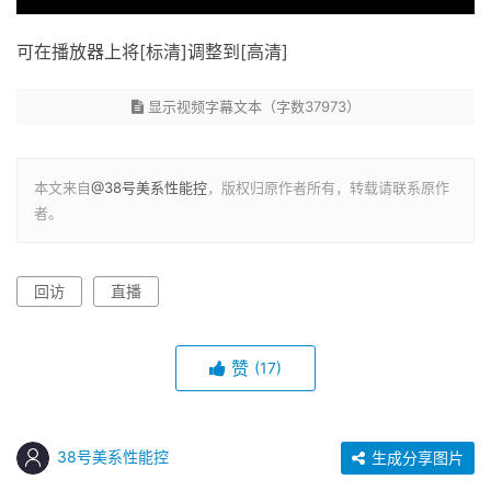
可在播放器上将[标清]调整到[高清]
显示视频字幕文本（字数37973）
本文来自
@38号美系性能控
，版权归原作者所有，转载请联系原作
者。
回访
直播
赞
(17)
38号美系性能控
生成分享图片