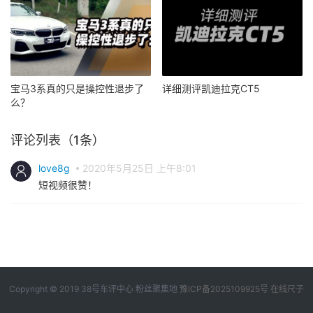
宝马3系真的只是操控性退步了
详细测评凯迪拉克CT5
么？
评论列表（1条）
love8g
2020年5月25日 上午8:01
短视频很赞！
Copyright © 2019
38号车评中心
粉丝聚集地
豫ICP备2025109925号
在线尺子