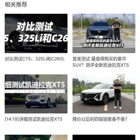
相关推荐
对比测试CT5、325Li和C260L
首发测试 最值得购买的豪华
SUV？测评全新凯迪拉克XT5
[14:19]详细测试凯迪拉克XT5
降价以后的四驱锐歌香不香？