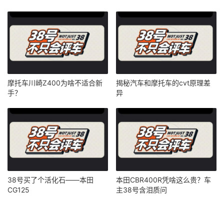
摩托车川崎Z400为啥不适合新
揭秘汽车和摩托车的cvt原理差
手？
异
38号买了个活化石——本田
本田CBR400R凭啥这么贵？车
CG125
主38号含泪质问