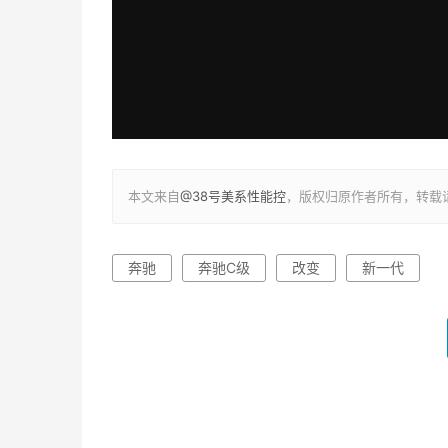
本文来自
@38号美系性能控
，版权归原作者所有，转载
奔驰
奔驰C级
改变
新一代