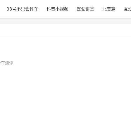
38号不只会评车
科普小视频
驾驶讲堂
北美篇
互
新车测评