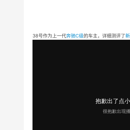
38号作为上一代
奔驰C级
的车主，详细测评了
新