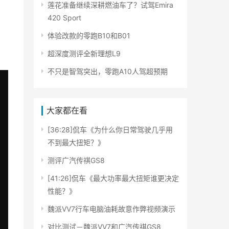
莲花准备继续深耕燃油车了？试驾Emira
420 Sport
体验改款的零跑B10和B01
超深度测评全新理想L9
不只是智驾突出，零跑A10人驾超预期
大家都在看
[36:28]侃车《为什么你日常驾驶几乎用
不到最大扭矩？》
测评广汽传祺GS8
[41:26]侃车《最大功率最大扭矩谁更决定
性能？》
魏派VV7行车电脑油耗故意作弊视频演示
对比测试－魏派VV7和广汽传祺GS8