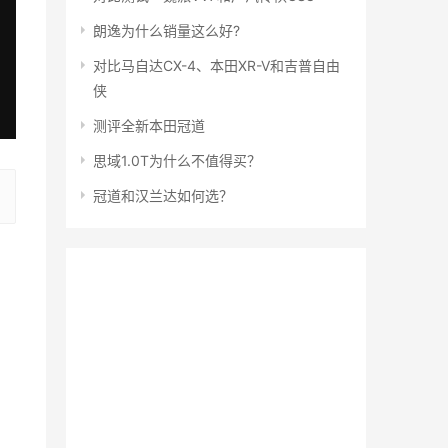
朗逸为什么销量这么好?
对比马自达CX-4、本田XR-V和吉普自由
侠
测评全新本田冠道
思域1.0T为什么不值得买？
冠道和汉兰达如何选？