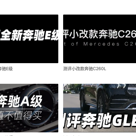
奔驰E级
测评小改款奔驰C260L