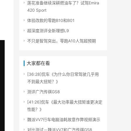
莲花准备继续深耕燃油车了？试驾Emira
420 Sport
体验改款的零跑B10和B01
超深度测评全新理想L9
不只是智驾突出，零跑A10人驾超预期
大家都在看
[36:28]侃车《为什么你日常驾驶几乎用
不到最大扭矩？》
测评广汽传祺GS8
[41:26]侃车《最大功率最大扭矩谁更决定
性能？》
魏派VV7行车电脑油耗故意作弊视频演示
对比测试－魏派VV7和广汽传祺GS8