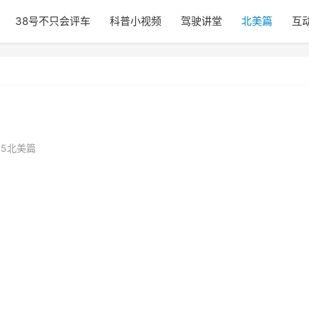
38号不只会评车
科普小视频
驾驶讲堂
北美篇
互
15北美篇