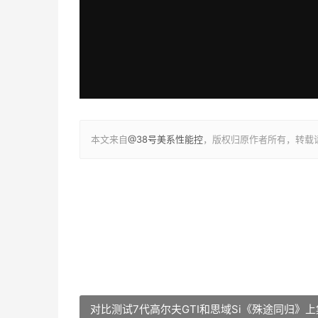
本文来自
@38号美系性能控
，版权归原作者所有，转载
对比测试7代高尔夫GTI和思域Si《殊途同归》上