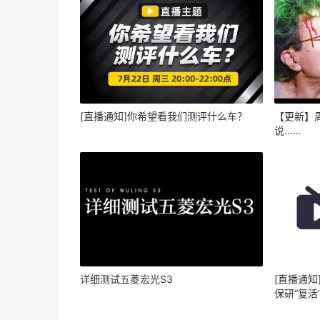
[直播通知]你希望看我们测评什么车？
【更新】周
说……
详细测试五菱宏光S3
[直播通知
保研“复活”