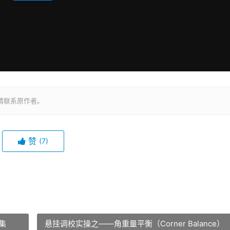
请联系原作者。
赞
(7)
集
悬挂调校实操之——角重量平衡（Corner Balance）