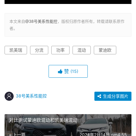
本文来自
@38号美系性能控
，版权归原作者所有，转载请联系原作
者。
凯美瑞
分流
功率
混动
蒙迪欧
赞
(15)
38号美系性能控
生成分享图片
对比测试蒙迪欧混动和凯美瑞混动
« 上一篇
2024年2月14日 pm4:55