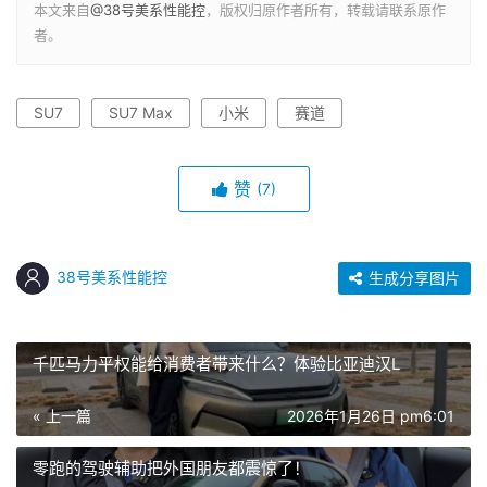
本文来自
@38号美系性能控
，版权归原作者所有，转载请联系原作
者。
SU7
SU7 Max
小米
赛道
赞
(7)
38号美系性能控
生成分享图片
千匹马力平权能给消费者带来什么？体验比亚迪汉L
« 上一篇
2026年1月26日 pm6:01
零跑的驾驶辅助把外国朋友都震惊了！