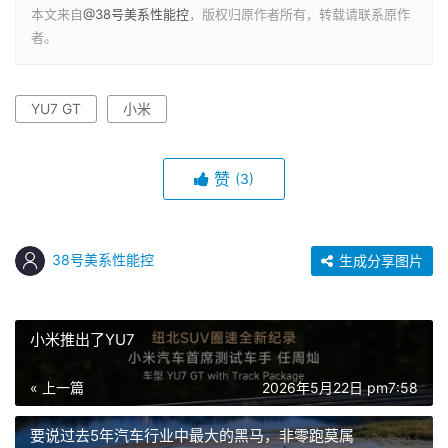
本文来自
@38号美系性能控
，版权归原作者所有，转载请联系原作
者。
YU7 GT
小米
赞
(3)
38号美系性能控
生成分享图片
小米推出了YU7
« 上一篇
2026年5月22日 pm7:58
要说过去5年汽车行业中最大的黑马，非零跑莫属