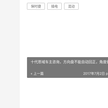
保时捷
插电
混动
十代思域车主咨询，方向盘不能自动回正，角度
« 上一篇
2017年7月2日 p