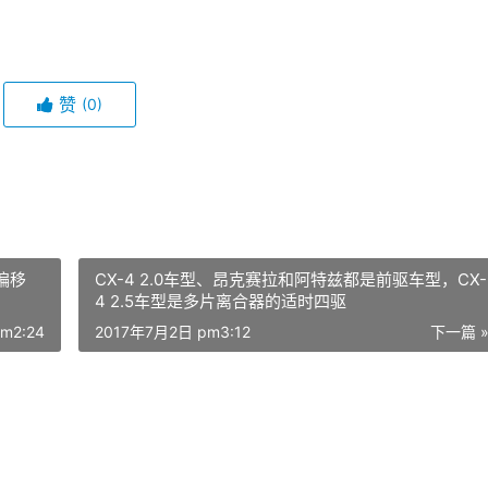
赞
(0)
偏移
CX-4 2.0车型、昂克赛拉和阿特兹都是前驱车型，CX-
4 2.5车型是多片离合器的适时四驱
m2:24
2017年7月2日 pm3:12
下一篇 