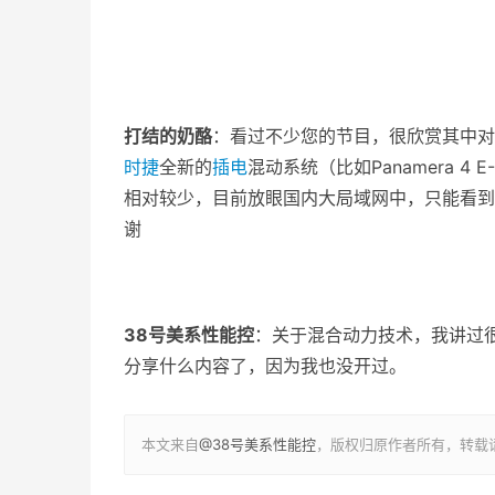
打结的奶酪
：看过不少您的节目，很欣赏其中对
时捷
全新的
插电
混动系统（比如Panamera 4 E-
相对较少，目前放眼国内大局域网中，只能看到
谢
38号美系性能控
：关于混合动力技术，我讲过
分享什么内容了，因为我也没开过。
本文来自
@38号美系性能控
，版权归原作者所有，转载