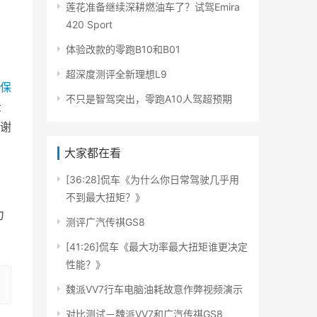
莲花准备继续深耕燃油车了？试驾Emira
420 Sport
体验改款的零跑B10和B01
超深度测评全新理想L9
保
不只是智驾突出，零跑A10人驾超预期
众
谢
大家都在看
[36:28]侃车《为什么你日常驾驶几乎用
不到最大扭矩？》
力
测评广汽传祺GS8
[41:26]侃车《最大功率最大扭矩谁更决定
性能？》
魏派VV7行车电脑油耗故意作弊视频演示
对比测试－魏派VV7和广汽传祺GS8