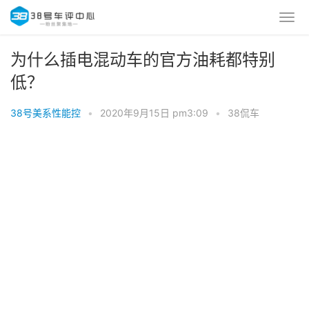
为什么插电混动车的官方油耗都特别
低？
38号美系性能控
•
2020年9月15日 pm3:09
•
38侃车