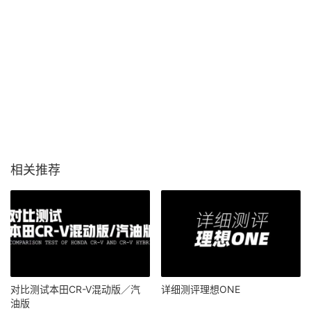
相关推荐
对比测试本田CR-V混动版／汽
详细测评理想ONE
油版