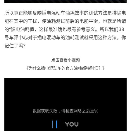
所以真正能够反映插电混动车油耗效率的测试方法是排除电
能在其中的干扰，使油耗测试前后的电能平衡，也就是所谓
的“馈电油耗值，这样最准确也最有参考意义。所以我们38
号车评中心对于插电混动车的油耗测试就采用这种方法。你
记住了吗？
点击查看小视频
《为什么插电混动车的官方油耗都特别低？》