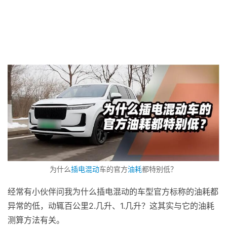
为什么
插电
混动
车的官方
油耗
都特别低？
经常有小伙伴问我为什么插电混动的车型官方标称的油耗都
异常的低，动辄百公里2.几升、1.几升？这其实与它的油耗
测算方法有关。