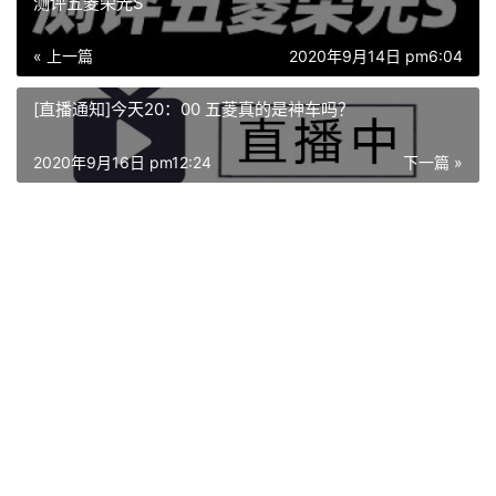
测评五菱荣光S
« 上一篇
2020年9月14日 pm6:04
[直播通知]今天20：00 五菱真的是神车吗？
2020年9月16日 pm12:24
下一篇 »