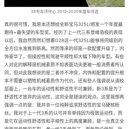
38号车评中心 2019-2020年度车评选
真的很可惜，我原本还想给全新宝马325Li颁发一个年度最
期待+最失望的车型奖。经历了上一代三系登峰造极的表现
以后，我自然而然幻想着G28这一代325Li能够将同级别的
全方位水准推到新高。然而等来的却是一款配置升级了，内
饰豪华了，但操控性和驾驶平顺性却大幅下降的车型。有些
人对此的解释是机械素质不如表面功夫更被一般消费者所认
同，但对此我想说的是二者并不冲突，内饰和配置的提升根
本不需要以牺牲机械素质作为代价。还有些人强调说从调校
层面上，一台车的运动性和舒适性不可兼顾，新3系是为了
舒适性才放弃的运动性，这完全是错误的观点。这里我想再
强调一点的是：我并非一位纯粹追求舒适性的宝马硬核粉
丝。我对于上一代3系的认可并非单纯因为极致运动性，而
是它在运动性舒适性和平顺性上的高度兼顾，是一台真正全
面而非极致的车型。老一代3系做到了，而新款没做到。所