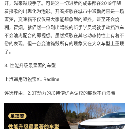
开，越来越顺手了。可是这一切进步的成果都在2019年随
着探歌的出现化为泡影。开着探歌在城市中通勤简直是一场
噩梦，变速箱不仅仅是大家能想象到的顿挫，甚至还会烧
糊，冒烟，就俨然一位刚出驾校的新手学员驾驶手动挡汽车
不会油离配合的即视感。虽然探歌在其它动态特性上有着不
俗的表现，但一台变速箱毁所有的现象又在大众车型上重现
了。
3. 性能升级最显著的车型
上汽通用迈锐宝XL Redline
评选理由：2.0T动力的加持使优秀调校的底盘不再浪费