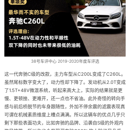
38号车评中心 2019-2020年度车评选
这一代奔驰C级的改款，主力车型从C200L变成了C260L。
虽然尾标数字变大了，动力性却下降了。发动机从2.0T变成
了1.5T+48V微混系统，听起来高大上，实际的结果就是更
慢、更顿挫、更难开，还一点也不省油。此外奇怪的转向手
感与前后桥脱节的车身跟随性，外加不停余震的滤震表现真
可谓在机械素质维度上槽点满满。所以这辆车的优点几乎只
剩下那些表面功夫，比如奔驰的品牌、沿袭自S级的外观内