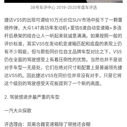
38号车评中心 2019-2020年度车评选
捷达VS5的出现可谓给10万元价位SUV市场中投下了一颗重
磅炸弹，大众1.4T高功率发动机+爱信6速自动变速箱+多连
杆后悬架的组合让人一听起来就诚意满满。如果按照一般的
评价标准，其实VS5在发动机变速箱匹配和底盘的表现上仍
有不少瑕疵，但与那些同价位自主品牌车型对比之下，VS5
仍在全面的驾驶感受上有着压倒性的优势。当然也并不是说
对手车型一无是处，它们在绝对尺寸和配置上是普遍领先捷
达VS5的。因此捷达VS5在同价位并非没有对手，只是它将
这个级别的驾驶感受天花板提到了一个新的高度。
2. 驾驶感退步最严重的车型
一汽大众探歌
评选理由：双离合器变速箱除了顿挫还会糊