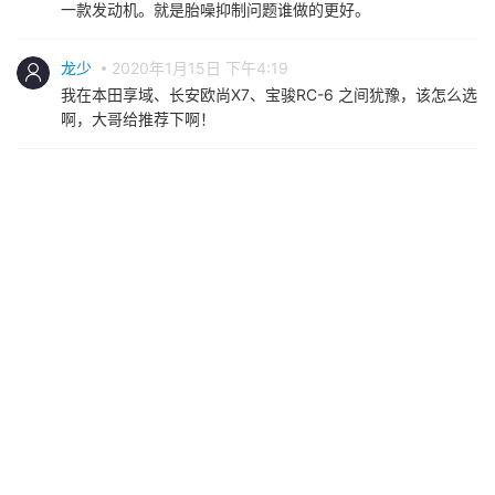
一款发动机。就是胎噪抑制问题谁做的更好。
龙少
2020年1月15日 下午4:19
我在本田享域、长安欧尚X7、宝骏RC-6 之间犹豫，该怎么选
啊，大哥给推荐下啊！