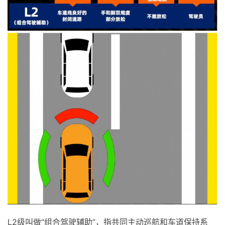
L2级叫做“组合驾驶辅助”，指共同主动巡航和车道保持系