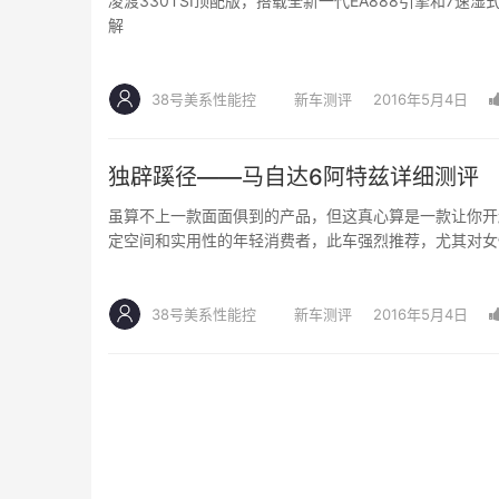
凌渡330TSI顶配版，搭载全新一代EA888引擎和7
解
38号美系性能控
新车测评
2016年5月4日
独辟蹊径——马自达6阿特兹详细测评
虽算不上一款面面俱到的产品，但这真心算是一款让你开
定空间和实用性的年轻消费者，此车强烈推荐，尤其对女
38号美系性能控
新车测评
2016年5月4日