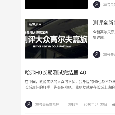
38号美
测评全新
新车测评
全新高尔夫嘉
集详解。
38号美
哈弗H9长期测试完结篇 40
在中国，敢说实话的人真的不多，我身边的H9也都不咋
长城雇佣的打手，先买保险吧。我朋友就是在长城上班的
38号美系性能控
38侃车
2016年5月30日