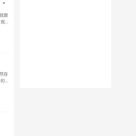
”
就跟
 观看
然存
新的认