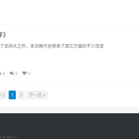
评》
了空间大之外，本次换代也带来了其它方面的不少改变
9
5
0
/ 2
1
2
下一页 »
号
在线尺子