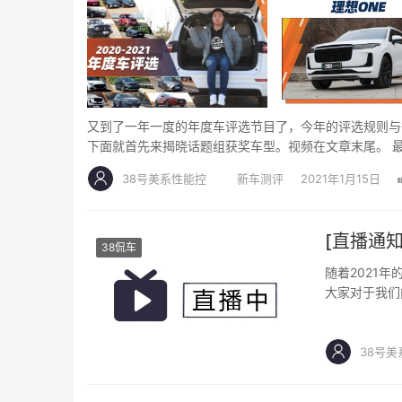
又到了一年一度的年度车评选节目了，今年的评选规则与
下面就首先来揭晓话题组获奖车型。视频在文章末尾。 
38号美系性能控
新车测评
2021年1月15日
[直播通知
38侃车
随着2021
大家对于我们
法：可通过懂
38号美