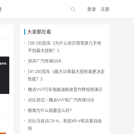
动
登录
注册
大家都在看
[36:28]侃车《为什么你日常驾驶几乎用
不到最大扭矩？》
测评广汽传祺GS8
[41:26]侃车《最大功率最大扭矩谁更决定
性能？》
魏派VV7行车电脑油耗故意作弊视频演示
对比测试－魏派VV7和广汽传祺GS8
朗逸为什么销量这么好?
对比马自达CX-4、本田XR-V和吉普自由
侠