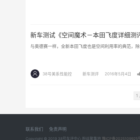
新车测试《空间魔术－本田飞度详细测
与奥德赛一样，全新本田飞度也是空间利用率的典范，除
38号美系性能控
新车测评
2016年5月4日
1 
联系我们
免责声明
Copyright © 2019
38号车评中心
粉丝聚集地
豫ICP备2025109925