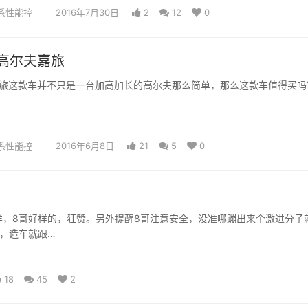
系性能控
2016年7月30日
2
12
0
高尔夫嘉旅
旅这款车并不只是一台加高加长的高尔夫那么简单，那么这款车值得买吗
系性能控
2016年6月8日
21
5
0
样，8哥好样的，狂赞。另外提醒8哥注意安全，没准哪蹦出来个激进分子
，造车就跟…
18
45
2