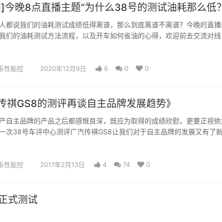
知]今晚8点直播主题“为什么38号的测试油耗那么低？
人都说我们的油耗测试成绩低得离谱，那么到底离谱不离谱？今晚的直播
我们的油耗测试方法流程，以及开车如何省油的心得，欢迎前去交流对线
通过懂…
系性能控
2020年12月9日
6
0
0
传祺GS8的测评再谈自主品牌发展趋势》
产自主品牌的产品之后都感慨良深，既应为取得的成绩欣慰，更要正视依
一次38号车评中心测评广汽传祺GS8让我们对于自主品牌的发展又有了
大家…
系性能控
2017年2月13日
4
74
0
X正式测试