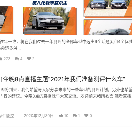
往年一致，将在我们过去一年测评的全部车型中选出6个话题奖和4个优
最命运多舛…
273
4
2
]今晚8点直播主题“2021年我们准备测评什么车”
年的即将到来，我们希望与大家分享未来的一些车型的测评计划。另外也希
内容的建议。今晚8点的直播就与大家交流。欢迎前来畅所欲言 观看直播
车帝…
系性能控
2020年12月30日
10
1
0