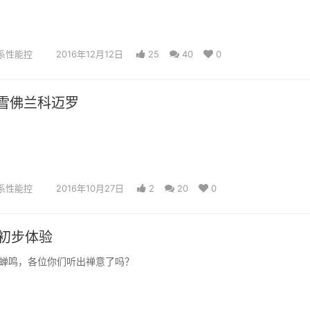
系性能控
2016年12月12日
25
40
0
雪佛兰科迈罗
系性能控
2016年10月27日
2
20
0
X初步体验
蝉鸣，各位你们听出禅意了吗？