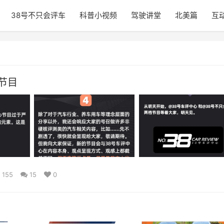
38号不只会评车
科普小视频
驾驶讲堂
北美篇
互
节目
155
15
0