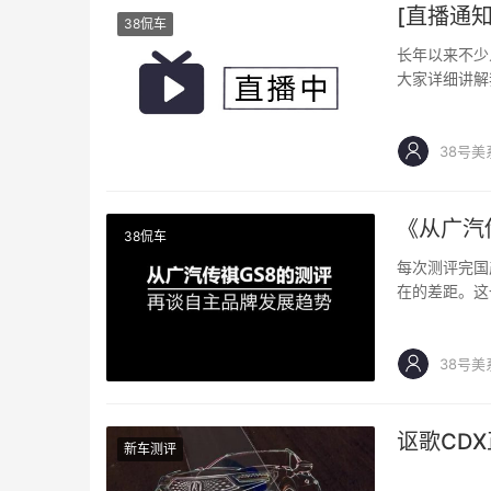
[直播通
38侃车
长年以来不少
大家详细讲解
直播方法：可
38号美
《从广汽
38侃车
每次测评完国
在的差距。这
识，本集就跟
38号美
讴歌CD
新车测评