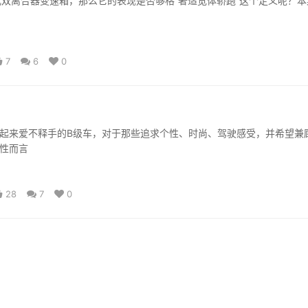
速湿式双离合器变速箱，那么它的表现是否够格“奢适宽体轿跑”这个定义呢？
7
6
0
起来爱不释手的B级车，对于那些追求个性、时尚、驾驶感受，并希望兼
性而言
28
7
0